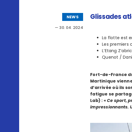
Glissades at
NEWS
— 30. 04. 2024
La flotte est 
Les premiers 
L’Etang Z’abri
Quenot / Dani
Fort-de-France dr
Martinique viennen
d’arrivée où ils so
fatigue se partage
Lab) : «
Ce sport, p
impressionnants. U