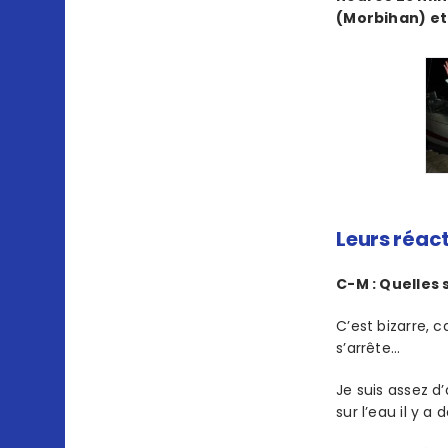
(Morbihan) et
Leurs réac
C-M : Quelles
C’est bizarre, 
s’arrête…
Je suis assez d
sur l’eau il y a