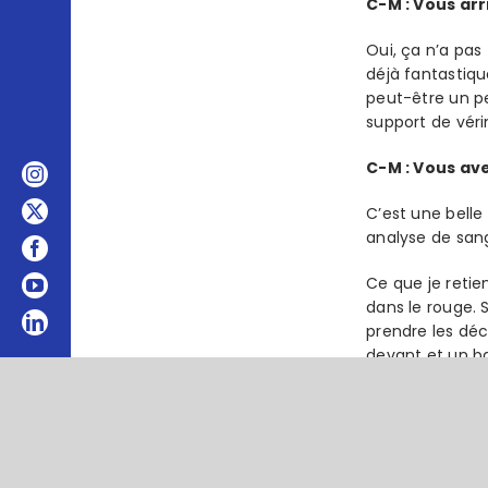
C-M : Vous ar
Oui, ça n’a pas
déjà fantastiqu
peut-être un pe
support de véri
C-M : Vous ave
C’est une belle 
analyse de sang
Ce que je retien
dans le rouge. 
prendre les déc
devant et un ba
C-M : On vous d
Oui mais on se 
part des partici