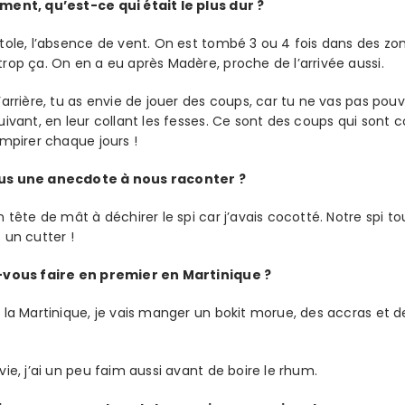
ment, qu’est-ce qui était le plus dur ?
tole, l’absence de vent. On est tombé 3 ou 4 fois dans des zo
rop ça. On en a eu après Madère, proche de l’arrivée aussi.
’arrière, tu as envie de jouer des coups, car tu ne vas pas pou
uivant, en leur collant les fesses. Ce sont des coups qui sont 
empirer chaque jours !
us une anecdote à nous raconter ?
 tête de mât à déchirer le spi car j’avais cocotté. Notre spi to
 un cutter !
-vous faire en premier en Martinique ?
 la Martinique, je vais manger un bokit morue, des accras et
vie, j’ai un peu faim aussi avant de boire le rhum.