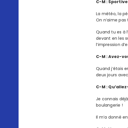
C-M : Sportive
La météo, la pé
On n’aime pas t
Quand tu es à l
devant en les s
l’impression d’
C-M : Avez-vo
Quand j’étais en
deux jours avec
C-M : Qu’allez
Je connais déjà
boulangerie !
Il m’a donné en