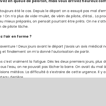
rivez en queue de peloton, mais vous arrivez heureux co
 toujours été le cas. Depuis le départ on a essuyé pas mal d’em
e ! On n’a plus de vide-mulet, de vérin de pilote, d’étai… La pr
u mieux préparés, on pensait pourtant être prêts. On ne s’att
n de pilote lâche.
z l’air en forme ?
aventure ! Deux jours avant le départ j’avais un avis médical nég
 et finalement on m’a donné l’autorisation de partir.
s c’est vraiment la fatigue. Dès les deux premiers jours, plus de
Sous l’eau, on ne pouvait pas lâcher la barre. On avait du mal à
isions météos. La difficulté à s’extraire de cette urgence. Il y
teau derrière.
it à l’édition prochaine ?
préparera mieux ! Pour aller plus vite. Ce format là était vr
pants ! Merci à l’organisation.