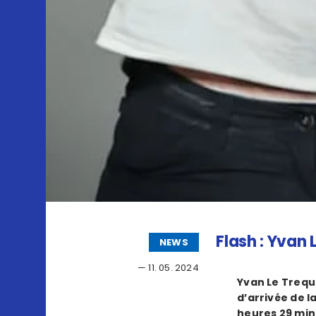
Flash : Yvan
NEWS
— 11. 05. 2024
Yvan Le Treque
d’arrivée de l
heures 29 minu