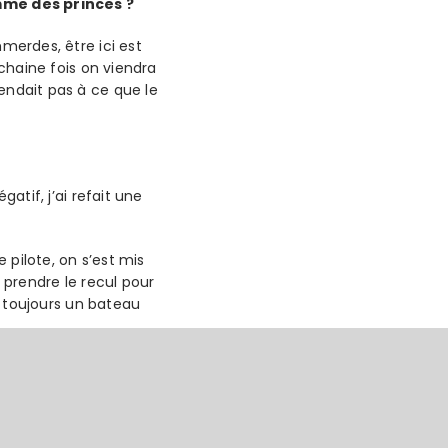
mme des princes ?
merdes, être ici est
ochaine fois on viendra
endait pas à ce que le
atif, j’ai refait une
 pilote, on s’est mis
 prendre le recul pour
 a toujours un bateau
aiment une demande de la