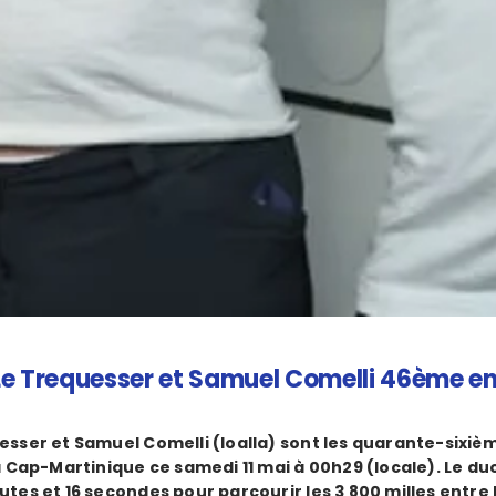
 Le Trequesser et Samuel Comelli 46ème e
sser et Samuel Comelli (Ioalla) sont les quarante-sixième
a Cap-Martinique ce samedi 11 mai à 00h29 (locale). Le duo
tes et 16 secondes pour parcourir les 3 800 milles entre