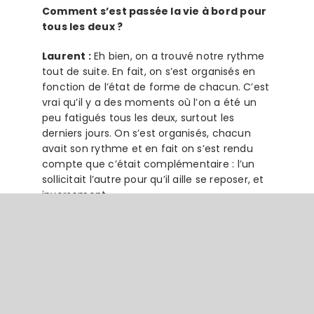
Comment s’est passée la vie à bord pour
tous les deux ?
Laurent :
Eh bien, on a trouvé notre rythme
tout de suite. En fait, on s’est organisés en
fonction de l’état de forme de chacun. C’est
vrai qu’il y a des moments où l’on a été un
peu fatigués tous les deux, surtout les
derniers jours. On s’est organisés, chacun
avait son rythme et en fait on s’est rendu
compte que c’était complémentaire : l’un
sollicitait l’autre pour qu’il aille se reposer, et
inversement.
Jérôme :
Voilà, ce qui est amusant, ce sont
les repas. Chacun se cale différemment en
fait. Moi, je pensais qu’on allait manger tout
le temps un peu ensemble, que ce serait
convivial, mais en fait non, chacun vit un peu
à son rythme. On prenait des repas selon les