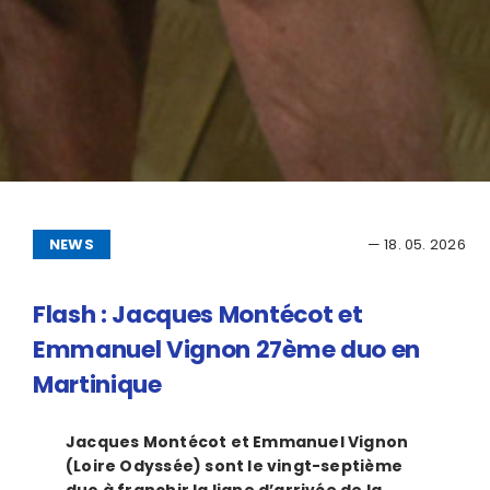
NEWS
— 18. 05. 2026
Flash : Jacques Montécot et
Emmanuel Vignon 27ème duo en
Martinique
Jacques Montécot et Emmanuel Vignon
(Loire Odyssée) sont le vingt-septième
duo à franchir la ligne d’arrivée de la