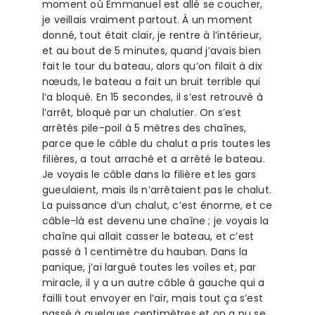
moment où Emmanuel est allé se coucher,
je veillais vraiment partout. À un moment
donné, tout était clair, je rentre à l’intérieur,
et au bout de 5 minutes, quand j’avais bien
fait le tour du bateau, alors qu’on filait à dix
nœuds, le bateau a fait un bruit terrible qui
l’a bloqué. En 15 secondes, il s’est retrouvé à
l’arrêt, bloqué par un chalutier. On s’est
arrêtés pile-poil à 5 mètres des chaînes,
parce que le câble du chalut a pris toutes les
filières, a tout arraché et a arrêté le bateau.
Je voyais le câble dans la filière et les gars
gueulaient, mais ils n’arrêtaient pas le chalut.
La puissance d’un chalut, c’est énorme, et ce
câble-là est devenu une chaîne ; je voyais la
chaîne qui allait casser le bateau, et c’est
passé à 1 centimètre du hauban. Dans la
panique, j’ai largué toutes les voiles et, par
miracle, il y a un autre câble à gauche qui a
failli tout envoyer en l’air, mais tout ça s’est
passé à quelques centimètres et on a pu se