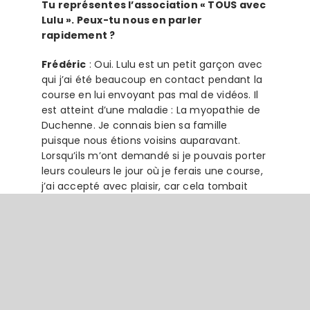
Tu représentes l’association « TOUS avec
Lulu ». Peux-tu nous en parler
rapidement ?
Frédéric
: Oui. Lulu est un petit garçon avec
qui j’ai été beaucoup en contact pendant la
course en lui envoyant pas mal de vidéos. Il
est atteint d’une maladie : La myopathie de
Duchenne. Je connais bien sa famille
puisque nous étions voisins auparavant.
Lorsqu’ils m’ont demandé si je pouvais porter
leurs couleurs le jour où je ferais une course,
j’ai accepté avec plaisir, car cela tombait
bien avec mon inscription à la Cap-
Martinique. Jusqu’à tout à l’heure, je lui
envoyais encore des vidéos, et je suis
content de l’avoir un peu emmené avec moi
tout au long de mon périple.
Quel est le programme maintenant ?