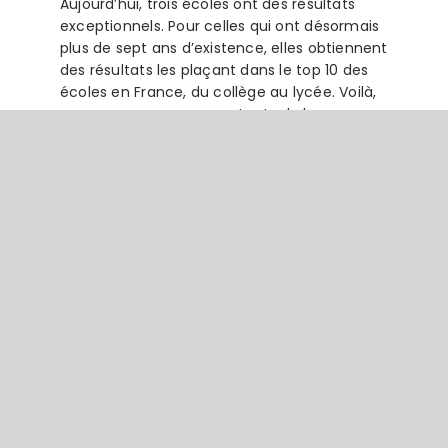
Aujourd’hui, trois écoles ont des résultats
exceptionnels. Pour celles qui ont désormais
plus de sept ans d’existence, elles obtiennent
des résultats les plaçant dans le top 10 des
écoles en France, du collège au lycée. Voilà,
nous sommes super contents de les
soutenir. On les connaissait déjà un peu
personnellement et on les soutenait, donc
nous étions ravis de courir sous leurs
couleurs.
Étienne :
Et ce qui est incroyable dans cette
histoire, c’est que nous étions voisins de quai
avec
Espérance Banlieues
, juste à côté de
nous.
Espérance Banlieues
et
Excellence
Ruralité
, c’est exactement la même
physionomie, sauf que les uns sont dans la
banlieue et nous dans la ruralité. Et nous
sommes arrivés avec strictement, peut-être,
deux minutes d’écart ! C’est incroyable, on
n’aurait vraiment pas pu espérer mieux.