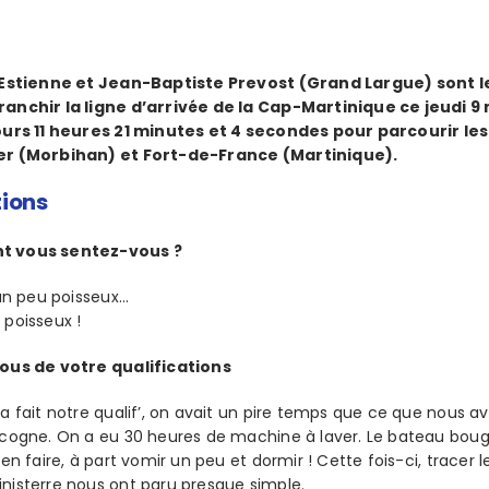
d’Estienne et Jean-Baptiste Prevost (Grand Largue) sont 
anchir la ligne d’arrivée de la Cap-Martinique ce jeudi 9 
ours 11 heures 21 minutes et 4 secondes pour parcourir les
er (Morbihan) et Fort-de-France (Martinique).
tions
t vous sentez-vous ?
 un peu poisseux…
poisseux !
ous de votre qualifications
a fait notre qualif’, on avait un pire temps que ce que nous 
cogne. On a eu 30 heures de machine à laver. Le bateau bouge
ien faire, à part vomir un peu et dormir ! Cette fois-ci, tracer
nisterre nous ont paru presque simple.