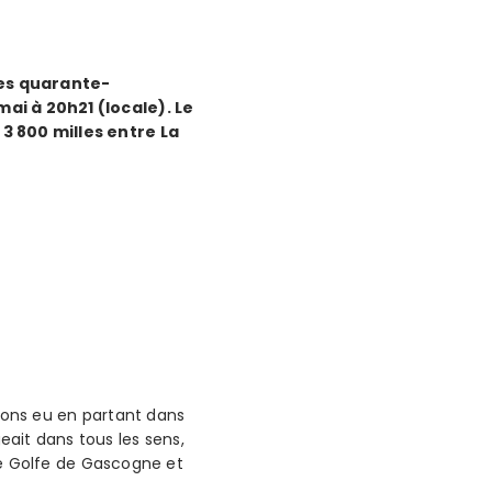
les quarante-
mai à 20h21 (locale). Le
 3 800 milles entre La
avons eu en partant dans
ait dans tous les sens,
 le Golfe de Gascogne et