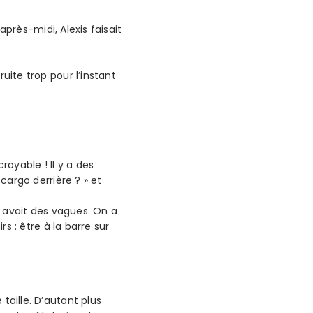
’après-midi, Alexis faisait
uite trop pour l’instant
royable ! Il y a des
 cargo derrière ? » et
l y avait des vagues. On a
rs : être à la barre sur
taille. D’autant plus