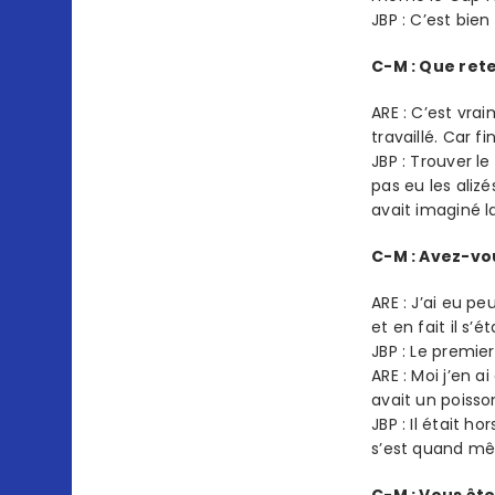
JBP : C’est bien
C-M : Que ret
ARE : C’est vra
travaillé. Car 
JBP : Trouver le
pas eu les aliz
avait imaginé la
C-M : Avez-vo
ARE : J’ai eu pe
et en fait il s’é
JBP : Le premier
ARE : Moi j’en a
avait un poisso
JBP : Il était h
s’est quand mê