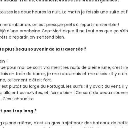
es beaux-frères, comment vous êtes-vous organisés ?
 toutes les deux heures la nuit. Le matin je faisais une suite et l
onne ambiance, on est presque prêts à repartir ensemble !
déjà d’une prochaine Cap-Martinique. Il ne faut pas que ça s’ébr
rêts à repartir, on s’entend bien.
 le plus beau souvenir de la traversée ?
ein !
ue pour moi ce sont vraiment les nuits de pleine lune, c’est inc
is en train de barrer, je me retournais et me disais « il y a un
une, tellement c’était fort.
’est plutôt au large du Portugal, les surfs : il y avait du vent, i
ui allaient assez vites, et j’aime bien ! Ce sont de beaux souveni
. C’est chouette.
it pas trop long ?
ong quand même, c’est un gros trajet pour des bateaux de cette 