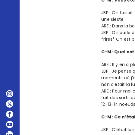
C-M : Vous êt
JBP : On faisait
une sieste.
ARE : Dans la b
JBP : On parle 
*rires* On est p
C-M : Quel est
ARE : Il y en a pl
JBP : Je pense q
moments où j’éta
non c’était la l
ARE : Pour moi c
fait des surfs q
12-13-14 noeuds
C-M : Ce n’éta
JBP : C’était l