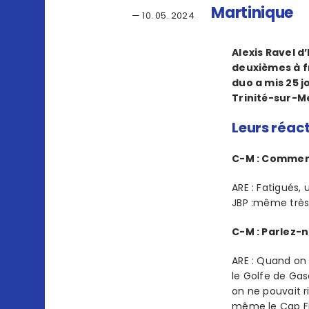
Martinique
— 10. 05. 2024
Alexis Ravel 
deuxièmes à fr
duo a mis 25 j
Trinité-sur-M
Leurs réac
C-M : Commen
ARE : Fatigués,
JBP :même très 
C-M : Parlez-n
ARE : Quand on 
le Golfe de Gas
on ne pouvait r
même le Cap Fi