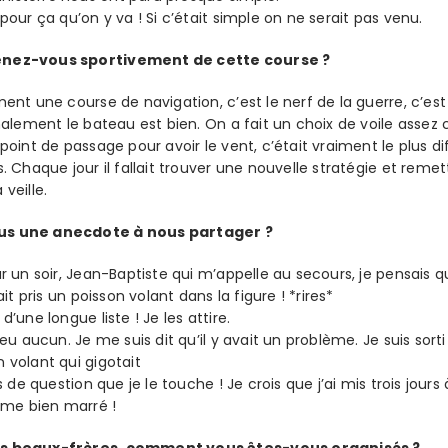
 pour ça qu’on y va ! Si c’était simple on ne serait pas venu.
enez-vous sportivement de cette course ?
iment une course de navigation, c’est le nerf de la guerre, c’e
finalement le bateau est bien. On a fait un choix de voile assez
 point de passage pour avoir le vent, c’était vraiment le plus di
és. Chaque jour il fallait trouver une nouvelle stratégie et rem
 veille.
us une anecdote à nous partager ?
ur un soir, Jean-Baptiste qui m’appelle au secours, je pensais qu
tait pris un poisson volant dans la figure ! *rires*
 d’une longue liste ! Je les attire.
i eu aucun. Je me suis dit qu’il y avait un problème. Je suis sor
n volant qui gigotait
ors de question que je le touche ! Je crois que j’ai mis trois jou
me bien marré !