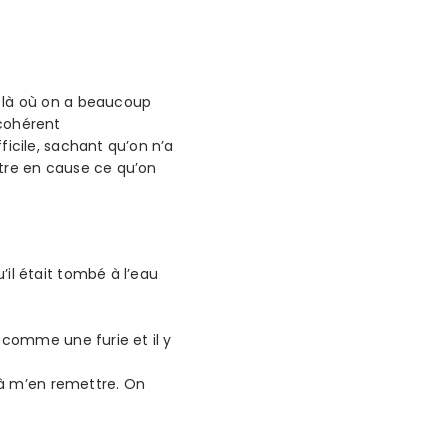
st là où on a beaucoup
 cohérent
fficile, sachant qu’on n’a
ettre en cause ce qu’on
’il était tombé à l’eau
ti comme une furie et il y
rs à m’en remettre. On