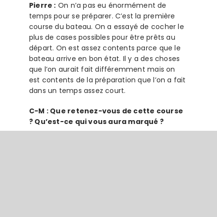
Pierre :
On n’a pas eu énormément de
temps pour se préparer. C’est la première
course du bateau. On a essayé de cocher le
plus de cases possibles pour être prêts au
départ. On est assez contents parce que le
bateau arrive en bon état. Il y a des choses
que l’on aurait fait différemment mais on
est contents de la préparation que l’on a fait
dans un temps assez court.
C-M : Que retenez-vous de cette course
? Qu’est-ce qui vous aura marqué ?
Adrien :
Il y a énormément de choses qui
marquent. Déjà, on part en double mais il y a
aussi beaucoup de moments de solitude
parce qu’on est tout seul sur le pont la quasi
moitié du temps. C’est voir des ciels étoilés,
être déconnecté complètement de ce qui
se passe à terre si ce n’est les quelques
coups de fil que l’on peut avoir avec la