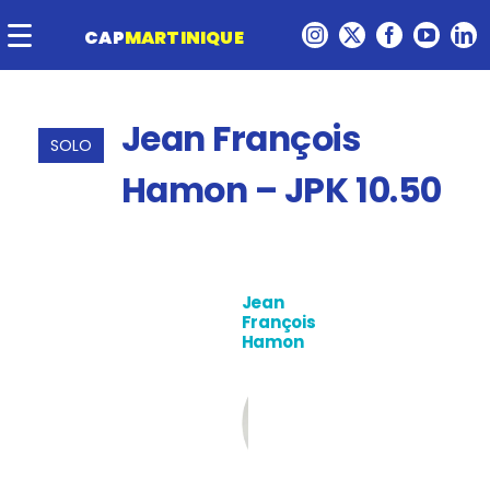
Passer
au
CAP
MARTINIQUE
contenu
Jean François
SOLO
Hamon – JPK 10.50
Jean
François
Hamon