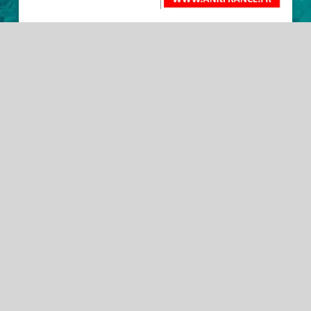
L’association Neurofibromatoses œuvre depuis
près de quarante ans pour soutenir les personnes
atteintes de ces maladies génétiques rares et
leurs proches. Reconnue d�…
PLUS D'INFORMATIONS
TOUS LES CONCURRENTS