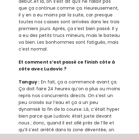
début..et là, on s’est dit qu’il ne fallait pas
que ça continue comme ça. Heureusement,
il y en a eu moins par la suite, car presque
toutes nos casses sont arrivées dans les trois
premiers jours. Après, ça s’est bien passé. Il y
a eu des petits trucs mineurs, mais le bateau
va bien. Les bonhommes sont fatigués, mais
c’est normal.
Et comment s’est passé ce finish côte à
côte avec Ludovic ?
Tanguy :
En fait, ça a commencé avant ça.
Ça doit faire 24 heures qu’on a plus ou moins
repris nos concurrents directs. On s’est un
peu croisés sur l’eau et ça a un peu
dynamisé la fin de la course. Là, c’était hyper
bien parce que Ludovic était juste devant
nous ; donc, quand il est allé près de l’île et
qu’il s’est arrêté dans la zone déventée, on
s’est dit « OK, on va ailleurs ». Il nous a servi