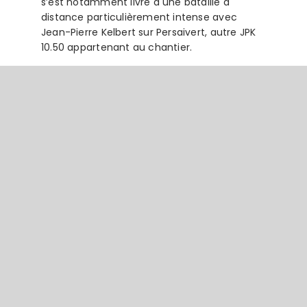
s’est notamment livré à une bataille à
distance particulièrement intense avec
Jean-Pierre Kelbert sur Persaivert, autre JPK
10.50 appartenant au chantier.
“Le bateau est dingue, franchement. Le
problème, c’est que l’on se pose la question
de savoir jusqu’où on peut taper dedans,
parce que lui, il ne s’arrête pas. Donc à un
moment on se dit qu’il faut se calmer, car de
toute façon on l’a bien vu, c’est le
bonhomme qui limite.
À un moment je me suis dit : « Punaise, mais
là je fais trois fois 14 nœuds de moyenne ! ».
Je me disais : « Mais qu’est-ce qui
m’empêche de faire encore plus ? ». Et
pourtant j’étais quand même bien dessus,
mais je me disais qu’il y aurait encore plus de
toile à mettre”
explique Alex.